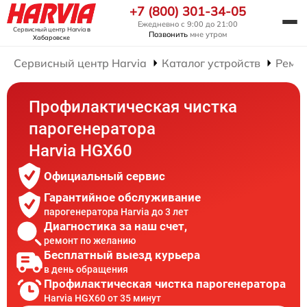
+7 (800) 301-34-05
Ежедневно с 9:00 до 21:00
Сервисный центр Harvia
в
Позвонить
мне утром
Хабаровске
Сервисный центр Harvia
Каталог устройств
Ремон
Профилактическая чистка
парогенератора
Harvia HGX60
Официальный сервис
Гарантийное обслуживание
парогенератора Harvia до 3 лет
Диагностика за наш счет,
ремонт по желанию
Бесплатный выезд курьера
в день обращения
Профилактическая чистка парогенератора
Harvia HGX60 от 35 минут