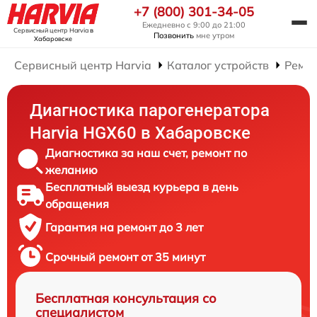
+7 (800) 301-34-05
Ежедневно с 9:00 до 21:00
Сервисный центр Harvia
в
Позвонить
мне утром
Хабаровске
Сервисный центр Harvia
Каталог устройств
Ремон
Диагностика парогенератора
Harvia HGX60 в Хабаровске
Диагностика за наш счет, ремонт по
желанию
Бесплатный выезд курьера в день
обращения
Гарантия на ремонт до 3 лет
Срочный ремонт от 35 минут
Бесплатная консультация со
специалистом